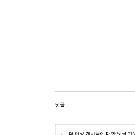
마가복음 4:12
댓글
“이것은 그들이 보기는 보아도 알
지 못하고 듣기는 들어도 깨닫지
못하게 하사 언제라도 그들이 회심
더 이상 게시물에 대한 댓글 기