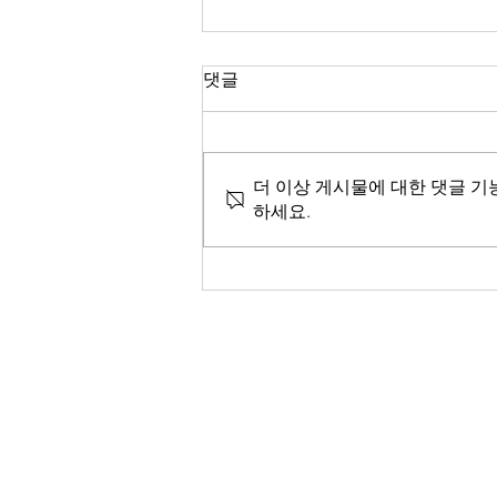
마가복음 4:12
댓글
“이것은 그들이 보기는 보아도 알
지 못하고 듣기는 들어도 깨닫지
못하게 하사 언제라도 그들이 회심
더 이상 게시물에 대한 댓글 기
하여 자기 죄들을 용서받지 못하게
하세요.
하려 함이니라 하시고” (마가복음
4:12) “주께서 가라사대 그날 후로
는 저희와 세울 언약이 이것이라
하시고 내...