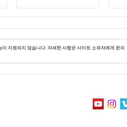
마음의 안식
말의
다.
“수고하고 무거운 짐진 자들아 다
내게로 오라 내가 너희를 쉬게 하
“그 
리라. 나는 마음이 온유하고 겸손
안이 
능이 지원되지 않습니다. 자세한 사항은 사이트 소유자에게 문의
하니 나의 멍에를 메고 내게 배우
치 아
라 그러면 너희 마음이 쉼을 얻으
돌아
리니 이는 내 멍에는 쉽고 내 짐은
영접
가벼움이라 하시니라.” (마11:28-
아니하
30)...
가 너
내가..
Address
경기도 성남시 분당구 