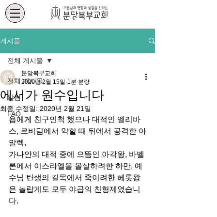
게시물
전체 게시물
분당북부교회
전체 게시물
2020년 2월 15일
1분 분량
에서가 원수입니다
칼럼
최종 수정일:
2020년 2월 21일
FAQ
욥에게 친구인척 했으나 대적인 엘리바
스, 르비딤에서 약할 때 뒤에서 공격한 아
말렉, 
가나안의 대적 중에 으뜸인 아각왕, 바벨
론에서 이스라엘을 몰살하려한 하만, 예
수님 탄생의 길목에서 죽이려한 헤롯왕
은 놀랍게도 모두 야곱의 친형제였습니
다.