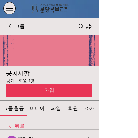
그룹
공지사항
공개
·
회원 1명
가입
그룹 활동
미디어
파일
회원
소개
뒤로