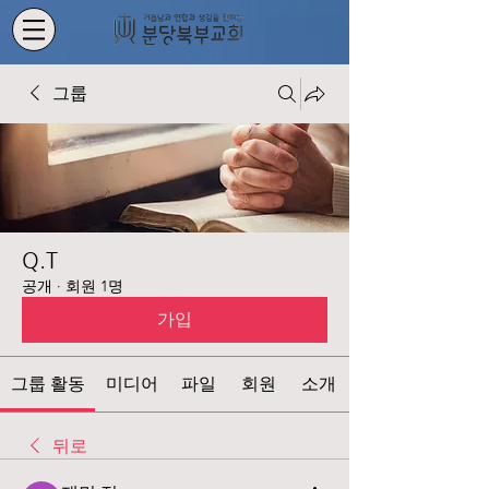
그룹
Q.T
공개
·
회원 1명
가입
그룹 활동
미디어
파일
회원
소개
뒤로