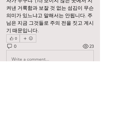
자가 누구냐”(10) 보이지 않는 곳에서 지
켜낸 거룩함과 보잘 것 없는 섬김이 무슨 
의미가 있느냐고 말해서는 안됩니다. 주
님은 지금 그것들로 주의 전을 짓고 계시
기 때문입니다.
0
0
23
Write a comment...
소개
하루 Q.T를 나누시고 싶은 성도님들을
위한 공간입니다.
명
분당북부교회
팔로우
전체 회원 보기(1명)