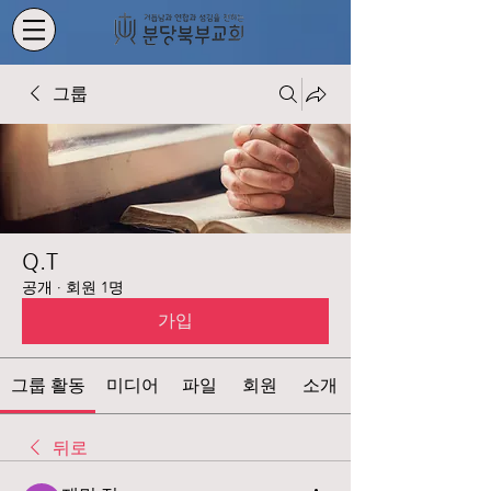
그룹
Q.T
공개
·
회원 1명
가입
그룹 활동
미디어
파일
회원
소개
뒤로