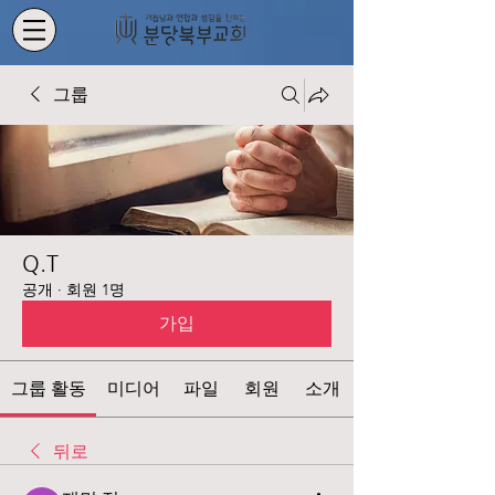
그룹
Q.T
공개
·
회원 1명
가입
그룹 활동
미디어
파일
회원
소개
뒤로