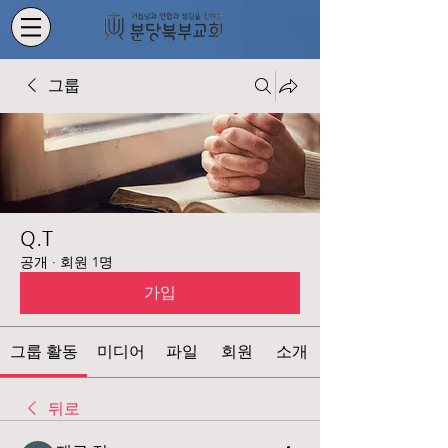
그룹
Q.T
공개
·
회원 1명
가입
그룹 활동
미디어
파일
회원
소개
뒤로